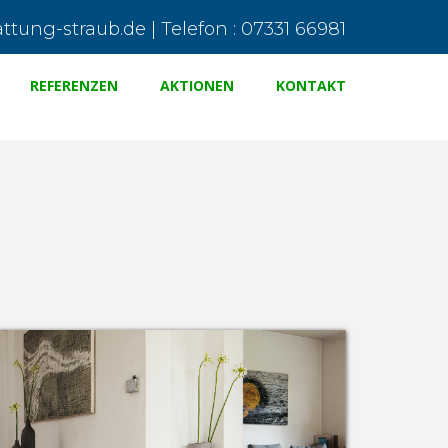
tung-straub.de | Telefon : 07331 66981
REFERENZEN
AKTIONEN
KONTAKT