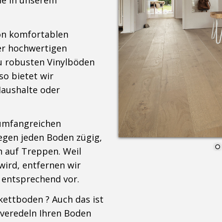
de in unserem
von komfortablen
er hochwertigen
u robusten Vinylböden
o bietet wir
aushalte oder
 umfangreichen
legen jeden Boden zügig,
h auf Treppen.
Weil
wird, entfernen wir
 entsprechend vor.
kettboden ? Auch das ist
 veredeln Ihren Boden