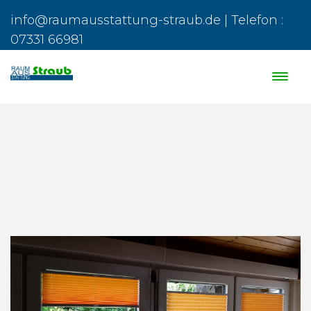
info@raumausstattung-straub.de | Telefon :
07331 66981