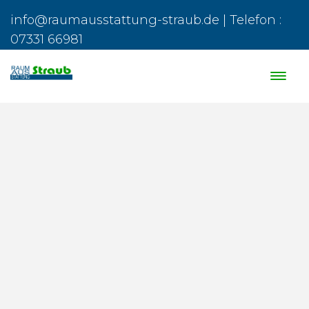
info@raumausstattung-straub.de | Telefon :
07331 66981