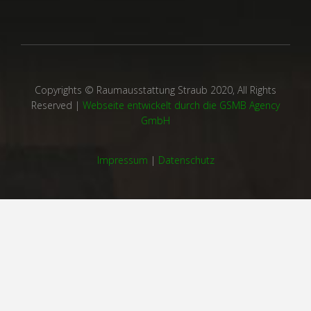
Copyrights © Raumausstattung Straub 2020, All Rights
Reserved |
Webseite entwickelt durch die GSMB Agency
GmbH
Impressum
|
Datenschutz