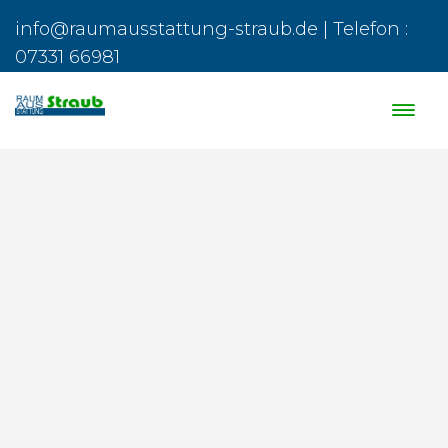
info@raumausstattung-straub.de | Telefon :
07331 66981