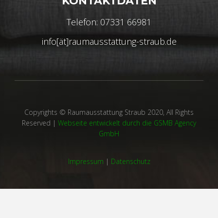
KONTAKTDATEN
Telefon: 07331 66981
info[ät]raumausstattung-straub.de
Copyrights © Raumausstattung Straub 2020, All Rights
Reserved |
Webseite entwickelt durch die GSMB Agency
GmbH
Impressum
|
Datenschutz