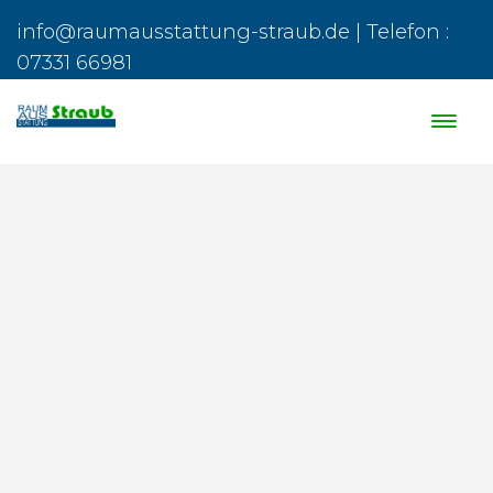
info@raumausstattung-straub.de | Telefon :
07331 66981