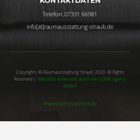
KONTAKTDATEN
Telefon: 07331 66981
info[ät]raumausstattung-straub.de
Copyrights © Raumausstattung Straub 2020, All Rights
Reserved |
Webseite entwickelt durch die GSMB Agency
GmbH
Impressum
|
Datenschutz