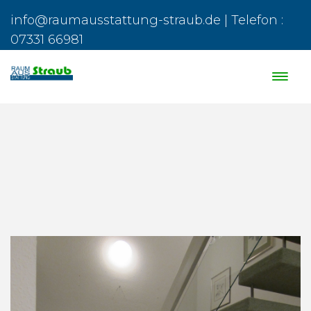
info@raumausstattung-straub.de | Telefon :
07331 66981