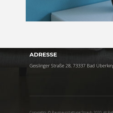
ADRESSE
Geislinger Straße 28, 73337 Bad Überki
Copyrights © Raumausstattung Straub 2020, All Ri