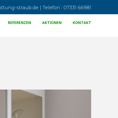
tung-straub.de | Telefon : 07331 66981
REFERENZEN
AKTIONEN
KONTAKT