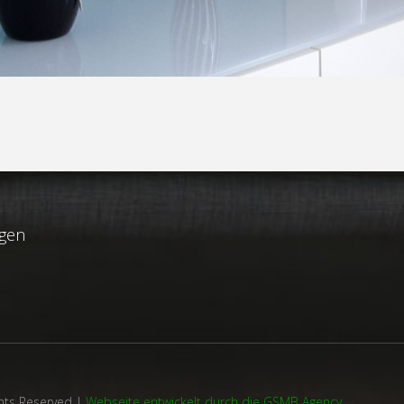
ngen
ghts Reserved |
Webseite entwickelt durch die GSMB Agency