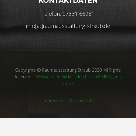
KONTAKTDATEN
Telefon: 07331 66981
info[ät]raumausstattung-straub.de
Copyrights © Raumausstattung Straub 2020, All Rights
Reserved |
Webseite entwickelt durch die GSMB Agency
GmbH
Impressum
|
Datenschutz