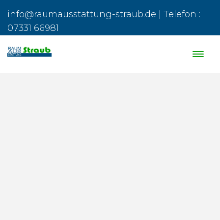
info@raumausstattung-straub.de | Telefon :
07331 66981