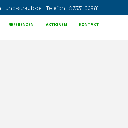
tung-straub.de | Telefon : 07331 66981
REFERENZEN
AKTIONEN
KONTAKT