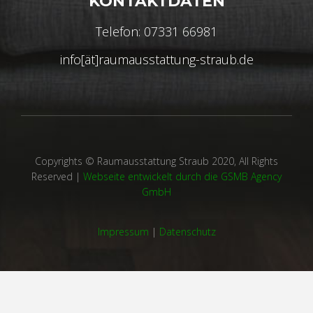
KONTAKTDATEN
Telefon: 07331 66981
info[ät]raumausstattung-straub.de
Copyrights © Raumausstattung Straub 2020, All Rights
Reserved |
Webseite entwickelt durch die GSMB Agency
GmbH
Impressum
|
Datenschutz