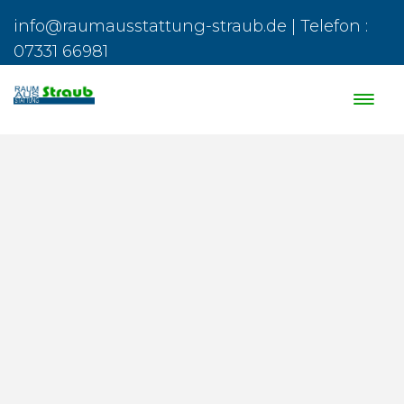
info@raumausstattung-straub.de | Telefon :
07331 66981