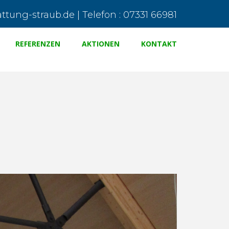
tung-straub.de | Telefon : 07331 66981
REFERENZEN
AKTIONEN
KONTAKT