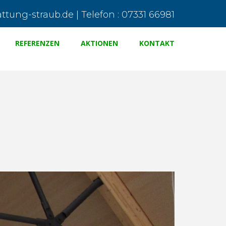
tung-straub.de | Telefon : 07331 66981
REFERENZEN
AKTIONEN
KONTAKT